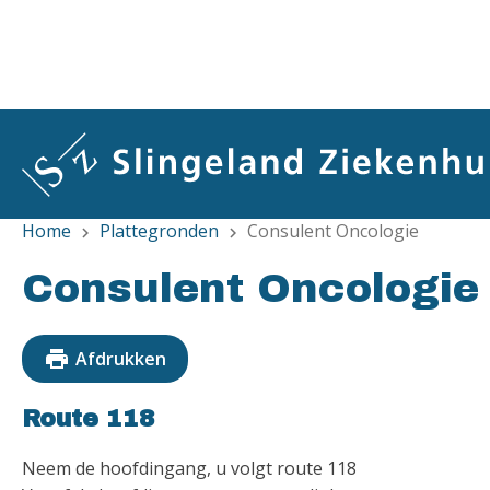
Overslaan
en
naar
de
inhoud
gaan
Home
Plattegronden
Consulent Oncologie
chevron_right
chevron_right
Consulent Oncologie
print
Afdrukken
Route 118
Neem de hoofdingang, u volgt route 118