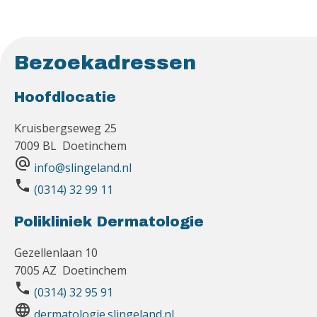
Bezoekadressen
Hoofdlocatie
Kruisbergseweg 25
7009 BL Doetinchem
alternate_email
info@slingeland.nl
phone
(0314) 32 99 11
Polikliniek Dermatologie
Gezellenlaan 10
7005 AZ Doetinchem
phone
(0314) 32 95 91
language
dermatologie.slingeland.nl