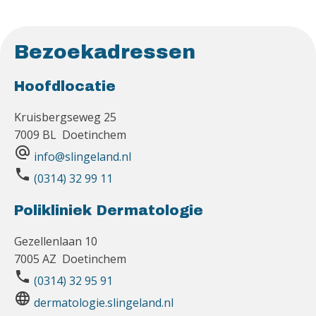
Bezoekadressen
Hoofdlocatie
Kruisbergseweg 25
7009 BL Doetinchem
alternate_email
info@slingeland.nl
phone
(0314) 32 99 11
Polikliniek Dermatologie
Gezellenlaan 10
7005 AZ Doetinchem
phone
(0314) 32 95 91
language
dermatologie.slingeland.nl