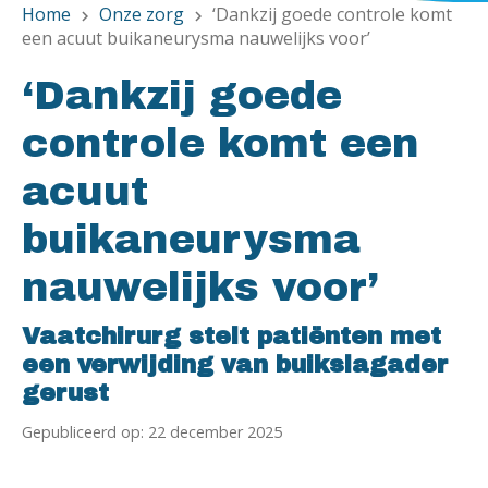
Home
Onze zorg
‘Dankzij goede controle komt
chevron_right
chevron_right
een acuut buikaneurysma nauwelijks voor’
‘Dankzij goede
controle komt een
acuut
buikaneurysma
nauwelijks voor’
Vaatchirurg stelt patiënten met
een verwijding van buikslagader
gerust
Gepubliceerd op: 22 december 2025