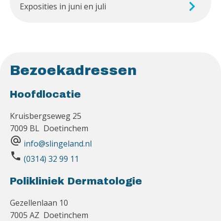
Exposities in juni en juli
Bezoekadressen
Hoofdlocatie
Kruisbergseweg 25
7009 BL Doetinchem
alternate_email
info@slingeland.nl
phone
(0314) 32 99 11
Polikliniek Dermatologie
Gezellenlaan 10
7005 AZ Doetinchem