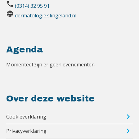
phone
(0314) 32 95 91
language
dermatologie.slingeland.nl
Agenda
Momenteel zijn er geen evenementen.
Over deze website
Cookieverklaring
Privacyverklaring