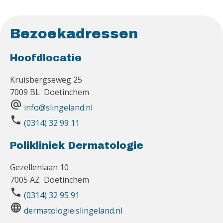
Bezoekadressen
Hoofdlocatie
Kruisbergseweg 25
7009 BL Doetinchem
alternate_email
info@slingeland.nl
phone
(0314) 32 99 11
Polikliniek Dermatologie
Gezellenlaan 10
7005 AZ Doetinchem
phone
(0314) 32 95 91
language
dermatologie.slingeland.nl