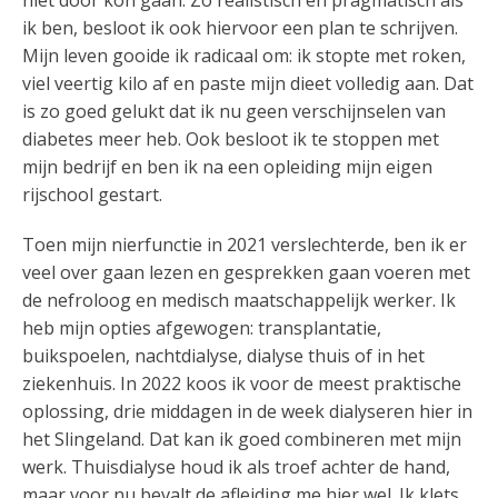
niet door kon gaan. Zo realistisch en pragmatisch als
ik ben, besloot ik ook hiervoor een plan te schrijven.
Mijn leven gooide ik radicaal om: ik stopte met roken,
viel veertig kilo af en paste mijn dieet volledig aan. Dat
is zo goed gelukt dat ik nu geen verschijnselen van
diabetes meer heb. Ook besloot ik te stoppen met
mijn bedrijf en ben ik na een opleiding mijn eigen
rijschool gestart.
Toen mijn nierfunctie in 2021 verslechterde, ben ik er
veel over gaan lezen en gesprekken gaan voeren met
de nefroloog en medisch maatschappelijk werker. Ik
heb mijn opties afgewogen: transplantatie,
buikspoelen, nachtdialyse, dialyse thuis of in het
ziekenhuis. In 2022 koos ik voor de meest praktische
oplossing, drie middagen in de week dialyseren hier in
het Slingeland. Dat kan ik goed combineren met mijn
werk. Thuisdialyse houd ik als troef achter de hand,
maar voor nu bevalt de afleiding me hier wel. Ik klets