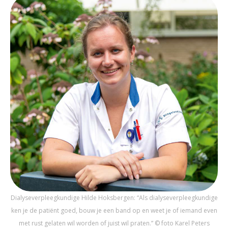
Dialyseverpleegkundige Hilde Hoksbergen: “Als dialyseverpleegkundige
ken je de patiënt goed, bouw je een band op en weet je of iemand even
met rust gelaten wil worden of juist wil praten.” © foto Karel Peters