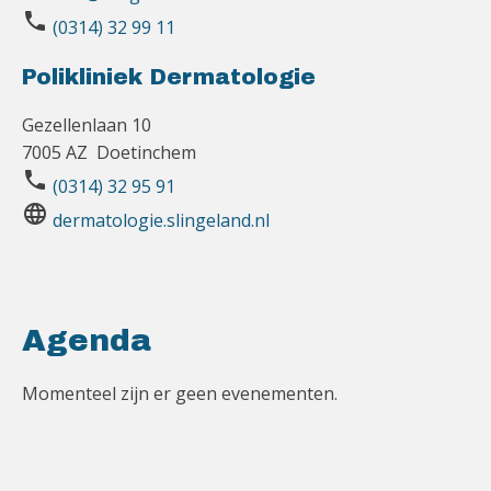
phone
(0314) 32 99 11
Polikliniek Dermatologie
Gezellenlaan 10
7005 AZ Doetinchem
phone
(0314) 32 95 91
language
dermatologie.slingeland.nl
Agenda
Momenteel zijn er geen evenementen.