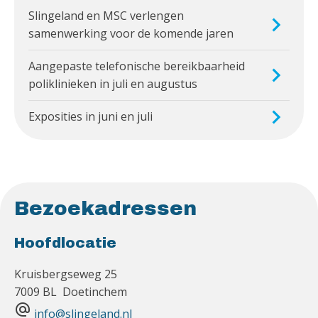
Slingeland en MSC verlengen
samenwerking voor de komende jaren
Aangepaste telefonische bereikbaarheid
poliklinieken in juli en augustus
Exposities in juni en juli
Bezoekadressen
Hoofdlocatie
Kruisbergseweg 25
7009 BL Doetinchem
alternate_email
info@slingeland.nl