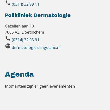
phone
(0314) 32 99 11
Polikliniek Dermatologie
Gezellenlaan 10
7005 AZ Doetinchem
phone
(0314) 32 95 91
language
dermatologie.slingeland.nl
Agenda
Momenteel zijn er geen evenementen.