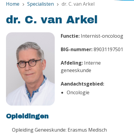
Home
Specialisten
dr. C. van Arkel
chevron_right
chevron_right
dr. C. van Arkel
Functie:
Internist-oncoloog
BIG-nummer:
89031197501
Afdeling:
Interne
geneeskunde
Aandachtsgebied:
Oncologie
Opleidingen
Opleiding Geneeskunde: Erasmus Medisch