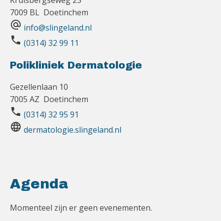
7009 BL Doetinchem
alternate_email
info@slingeland.nl
phone
(0314) 32 99 11
Polikliniek Dermatologie
Gezellenlaan 10
7005 AZ Doetinchem
phone
(0314) 32 95 91
language
dermatologie.slingeland.nl
Agenda
Momenteel zijn er geen evenementen.