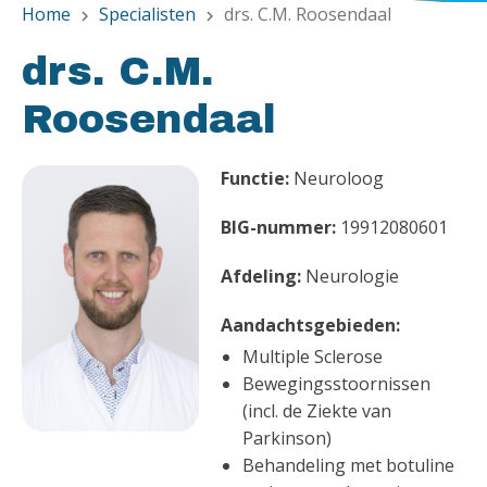
Home
Specialisten
drs. C.M. Roosendaal
chevron_right
chevron_right
drs. C.M.
Roosendaal
Functie:
Neuroloog
BIG-nummer:
19912080601
Afdeling:
Neurologie
Aandachtsgebieden:
Multiple Sclerose
Bewegingsstoornissen
(incl. de Ziekte van
Parkinson)
Behandeling met botuline