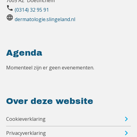
7005 AZ Doetinchem
phone
(0314) 32 95 91
language
dermatologie.slingeland.nl
Agenda
Momenteel zijn er geen evenementen.
Over deze website
Cookieverklaring
Privacyverklaring