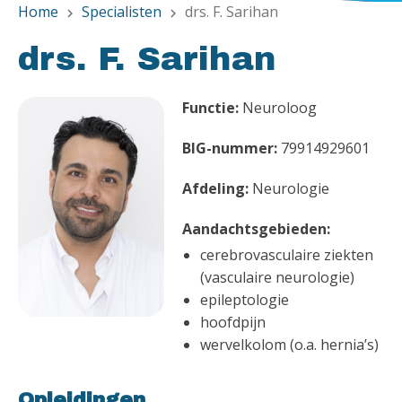
Home
Specialisten
drs. F. Sarihan
chevron_right
chevron_right
drs. F. Sarihan
Functie:
Neuroloog
BIG-nummer:
79914929601
Afdeling:
Neurologie
Aandachtsgebieden:
cerebrovasculaire ziekten
(vasculaire neurologie)
epileptologie
hoofdpijn
wervelkolom (o.a. hernia’s)
Opleidingen