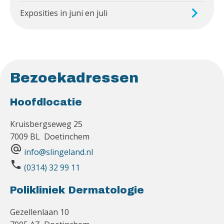
Exposities in juni en juli
Bezoekadressen
Hoofdlocatie
Kruisbergseweg 25
7009 BL Doetinchem
alternate_email
info@slingeland.nl
phone
(0314) 32 99 11
Polikliniek Dermatologie
Gezellenlaan 10