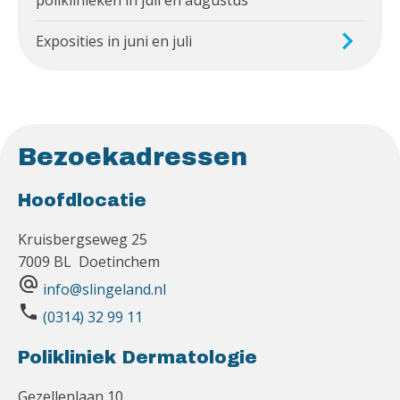
Exposities in juni en juli
Bezoekadressen
Hoofdlocatie
Kruisbergseweg 25
7009 BL Doetinchem
alternate_email
info@slingeland.nl
phone
(0314) 32 99 11
Polikliniek Dermatologie
Gezellenlaan 10