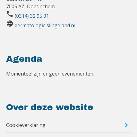
7005 AZ Doetinchem
phone
(0314) 32 95 91
language
dermatologie.slingeland.nl
Agenda
Momenteel zijn er geen evenementen.
Over deze website
Cookieverklaring