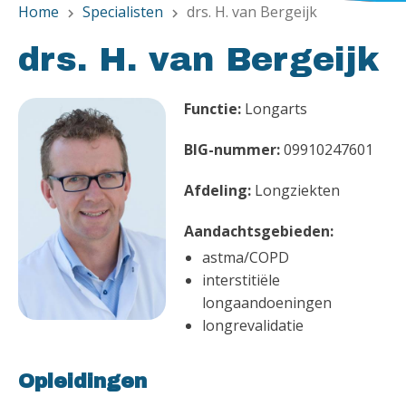
Home
Specialisten
drs. H. van Bergeijk
chevron_right
chevron_right
drs. H. van Bergeijk
Functie:
Longarts
BIG-nummer:
09910247601
Afdeling:
Longziekten
Aandachtsgebieden:
astma/COPD
interstitiële
longaandoeningen
longrevalidatie
Opleidingen