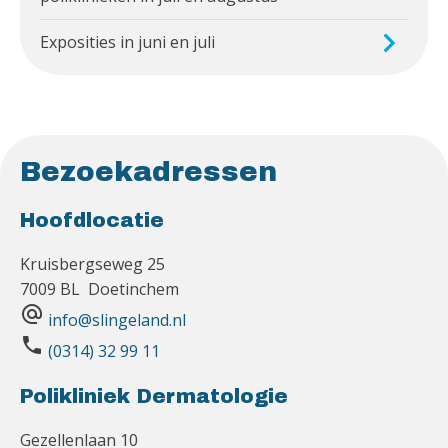
Exposities in juni en juli
Bezoekadressen
Hoofdlocatie
Kruisbergseweg 25
7009 BL Doetinchem
alternate_email
info@slingeland.nl
phone
(0314) 32 99 11
Polikliniek Dermatologie
Gezellenlaan 10