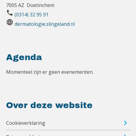
7005 AZ Doetinchem
phone
(0314) 32 95 91
language
dermatologie.slingeland.nl
Agenda
Momenteel zijn er geen evenementen.
Over deze website
Cookieverklaring