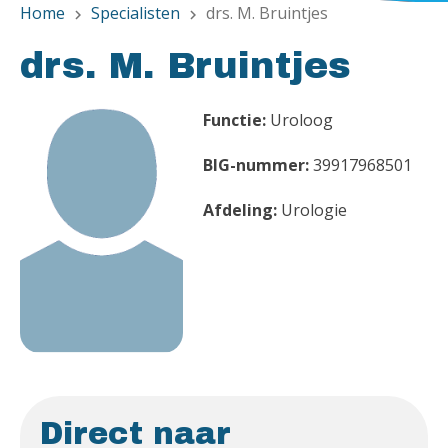
Home
Specialisten
drs. M. Bruintjes
chevron_right
chevron_right
drs. M. Bruintjes
Functie:
Uroloog
BIG-nummer:
39917968501
Afdeling:
Urologie
Direct naar