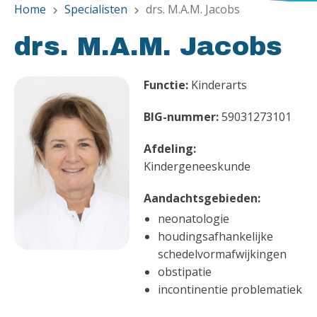
Home
Specialisten
drs. M.A.M. Jacobs
chevron_right
chevron_right
drs. M.A.M. Jacobs
Functie:
Kinderarts
BIG-nummer:
59031273101
Afdeling:
Kindergeneeskunde
Aandachtsgebieden:
neonatologie
houdingsafhankelijke
schedelvormafwijkingen
obstipatie
incontinentie problematiek