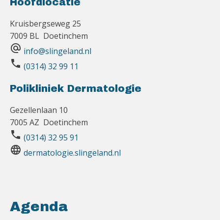
Hoofdlocatie
Kruisbergseweg 25
7009 BL Doetinchem
alternate_email
info@slingeland.nl
phone
(0314) 32 99 11
Polikliniek Dermatologie
Gezellenlaan 10
7005 AZ Doetinchem
phone
(0314) 32 95 91
language
dermatologie.slingeland.nl
Agenda