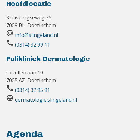
Hoofdlocatie
Kruisbergseweg 25
7009 BL Doetinchem
alternate_email
info@slingeland.nl
phone
(0314) 32 99 11
Polikliniek Dermatologie
Gezellenlaan 10
7005 AZ Doetinchem
phone
(0314) 32 95 91
language
dermatologie.slingeland.nl
Agenda