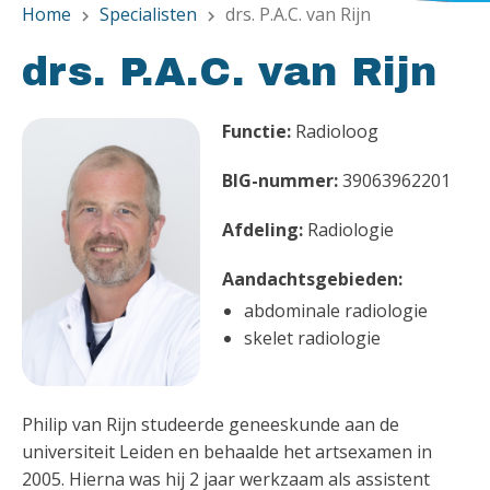
Home
Specialisten
drs. P.A.C. van Rijn
chevron_right
chevron_right
drs. P.A.C. van Rijn
Functie:
Radioloog
BIG-nummer:
39063962201
Afdeling:
Radiologie
Aandachtsgebieden:
abdominale radiologie
skelet radiologie
Philip van Rijn studeerde geneeskunde aan de
universiteit Leiden en behaalde het artsexamen in
2005. Hierna was hij 2 jaar werkzaam als assistent