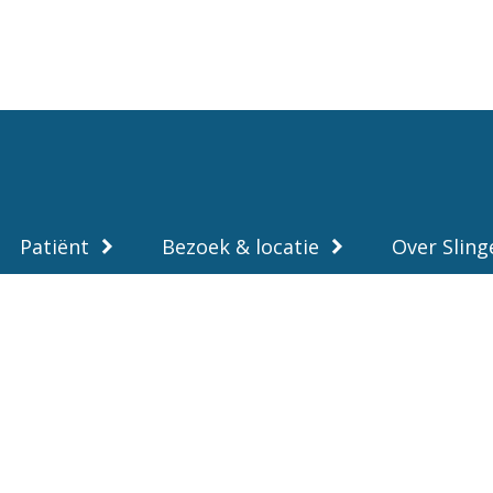
Overslaan
en
naar
de
inhoud
gaan
Patiënt
Bezoek & locatie
Over Sling