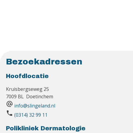
Bezoekadressen
Hoofdlocatie
Kruisbergseweg 25
7009 BL Doetinchem
alternate_email
info@slingeland.nl
phone
(0314) 32 99 11
Polikliniek Dermatologie