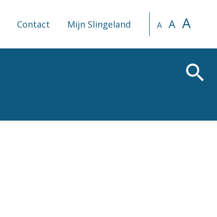
A
A
Contact
Mijn Slingeland
A
search