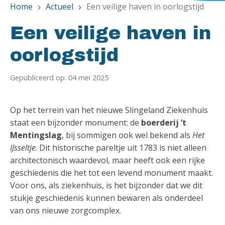
Home
Actueel
Een veilige haven in oorlogstijd
chevron_right
chevron_right
Een veilige haven in
oorlogstijd
Gepubliceerd op: 04 mei 2025
Op het terrein van het nieuwe Slingeland Ziekenhuis
staat een bijzonder monument: de
boerderij ’t
Mentingslag
, bij sommigen ook wel bekend als
Het
IJsseltje
. Dit historische pareltje uit 1783 is niet alleen
architectonisch waardevol, maar heeft ook een rijke
geschiedenis die het tot een levend monument maakt.
Voor ons, als ziekenhuis, is het bijzonder dat we dit
stukje geschiedenis kunnen bewaren als onderdeel
van ons nieuwe zorgcomplex.