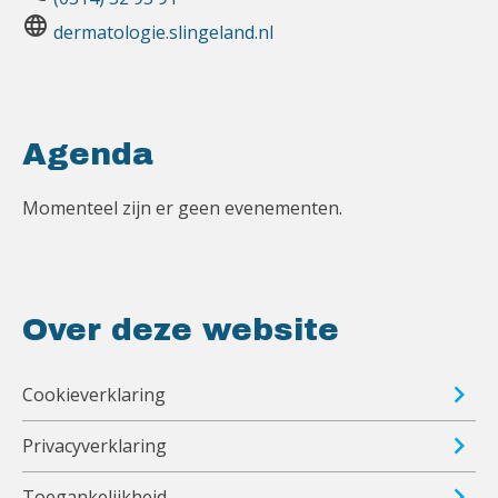
language
dermatologie.slingeland.nl
Agenda
Momenteel zijn er geen evenementen.
Over deze website
Cookieverklaring
Privacyverklaring
Toegankelijkheid