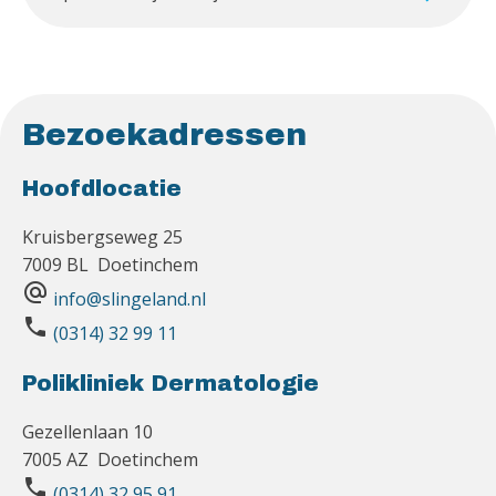
Bezoekadressen
Hoofdlocatie
Kruisbergseweg 25
7009 BL Doetinchem
alternate_email
info@slingeland.nl
phone
(0314) 32 99 11
Polikliniek Dermatologie
Gezellenlaan 10
7005 AZ Doetinchem
phone
(0314) 32 95 91