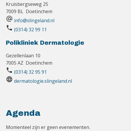
Kruisbergseweg 25
7009 BL Doetinchem
alternate_email
info@slingeland.nl
phone
(0314) 32 99 11
Polikliniek Dermatologie
Gezellenlaan 10
7005 AZ Doetinchem
phone
(0314) 32 95 91
language
dermatologie.slingeland.nl
Agenda
Momenteel zijn er geen evenementen.