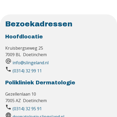
Bezoekadressen
Hoofdlocatie
Kruisbergseweg 25
7009 BL Doetinchem
alternate_email
info@slingeland.nl
phone
(0314) 32 99 11
Polikliniek Dermatologie
Gezellenlaan 10
7005 AZ Doetinchem
phone
(0314) 32 95 91
language
dermatologie.slingeland.nl