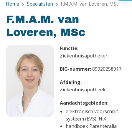
Home
Specialisten
F.M.A.M. van Loveren, MSc
chevron_right
chevron_right
F.M.A.M. van
Loveren, MSc
Functie:
Ziekenhuisapotheker
BIG-nummer:
89920258917
Afdeling:
Ziekenhuisapotheek
Aandachtsgebieden:
elektronisch voorschrijf
systeem (EVS), HiX
handboek Parenteralia