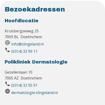
Bezoekadressen
Hoofdlocatie
Kruisbergseweg 25
7009 BL Doetinchem
alternate_email
info@slingeland.nl
phone
(0314) 32 99 11
Polikliniek Dermatologie
Gezellenlaan 10
7005 AZ Doetinchem
phone
(0314) 32 95 91
language
dermatologie.slingeland.nl