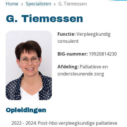
Home
Specialisten
G. Tiemessen
chevron_right
chevron_right
G. Tiemessen
Functie:
Verpleegkundig
consulent
BIG-nummer:
19920814230
Afdeling:
Palliatieve en
ondersteunende zorg
Opleidingen
2022 - 2024: Post-hbo verpleegkundige palliatieve