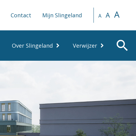
A
A
Contact
Mijn Slingeland
A
search
Over Slingeland
Verwijzer