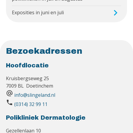
Exposities in juni en juli
Bezoekadressen
Hoofdlocatie
Kruisbergseweg 25
7009 BL Doetinchem
alternate_email
info@slingeland.nl
phone
(0314) 32 99 11
Polikliniek Dermatologie
Gezellenlaan 10