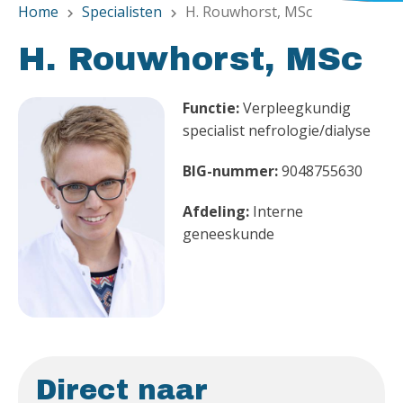
Home
Specialisten
H. Rouwhorst, MSc
chevron_right
chevron_right
H. Rouwhorst, MSc
Functie:
Verpleegkundig
specialist nefrologie/dialyse
BIG-nummer:
9048755630
Afdeling:
Interne
geneeskunde
Direct naar