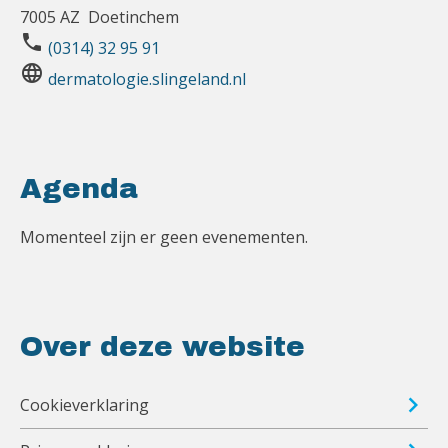
7005 AZ Doetinchem
phone
(0314) 32 95 91
language
dermatologie.slingeland.nl
Agenda
Momenteel zijn er geen evenementen.
Over deze website
Cookieverklaring