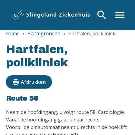
Overslaan
en
search
menu
naar
de
Home
Plattegronden
Hartfalen, polikliniek
inhoud
chevron_right
chevron_right
gaan
Hartfalen,
polikliniek
print
Afdrukken
Route 58
Neem de hoofdingang, u volgt route 58, Cardiologie.
Vanaf de hoofdingang gaat u naar rechts.
Voorbij de pinautomaat neemt u rechts in de hoek lift
L naar de eerste verdieping (+1).