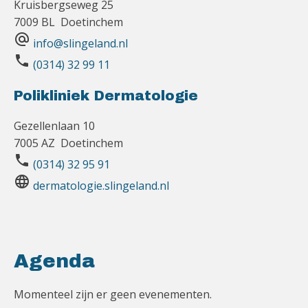
Kruisbergseweg 25
7009 BL Doetinchem
alternate_email
info@slingeland.nl
phone
(0314) 32 99 11
Polikliniek Dermatologie
Gezellenlaan 10
7005 AZ Doetinchem
phone
(0314) 32 95 91
language
dermatologie.slingeland.nl
Agenda
Momenteel zijn er geen evenementen.