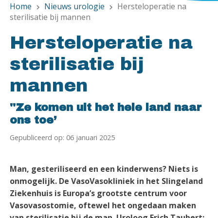
Home
Nieuws urologie
Hersteloperatie na
chevron_right
chevron_right
sterilisatie bij mannen
Hersteloperatie na
sterilisatie bij
mannen
''Ze komen uit het hele land naar
ons toe’
Gepubliceerd op: 06 januari 2025
Man, gesteriliseerd en een kinderwens? Niets is
onmogelijk. De VasoVasokliniek in het Slingeland
Ziekenhuis is Europa’s grootste centrum voor
Vasovasostomie, oftewel het ongedaan maken
van sterilisatie bij de man. Uroloog Erich Taubert: