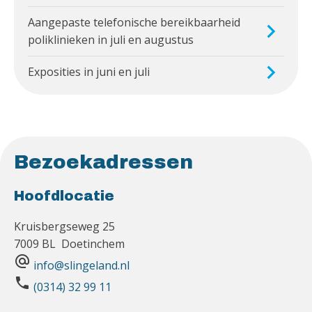
Aangepaste telefonische bereikbaarheid
poliklinieken in juli en augustus
Exposities in juni en juli
Bezoekadressen
Hoofdlocatie
Kruisbergseweg 25
7009 BL Doetinchem
alternate_email
info@slingeland.nl
phone
(0314) 32 99 11