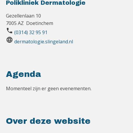
Polikliniek Dermatologie
Gezellenlaan 10
7005 AZ Doetinchem
phone
(0314) 32 95 91
language
dermatologie.slingeland.nl
Agenda
Momenteel zijn er geen evenementen.
Over deze website