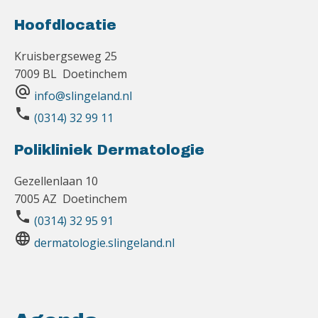
Hoofdlocatie
Kruisbergseweg 25
7009 BL Doetinchem
alternate_email
info@slingeland.nl
phone
(0314) 32 99 11
Polikliniek Dermatologie
Gezellenlaan 10
7005 AZ Doetinchem
phone
(0314) 32 95 91
language
dermatologie.slingeland.nl