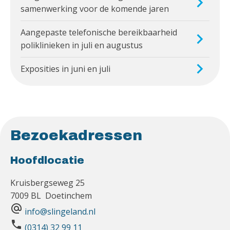
samenwerking voor de komende jaren
Aangepaste telefonische bereikbaarheid
poliklinieken in juli en augustus
Exposities in juni en juli
Bezoekadressen
Hoofdlocatie
Kruisbergseweg 25
7009 BL Doetinchem
alternate_email
info@slingeland.nl
phone
(0314) 32 99 11