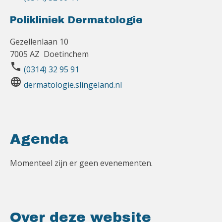
Polikliniek Dermatologie
Gezellenlaan 10
7005 AZ Doetinchem
phone
(0314) 32 95 91
language
dermatologie.slingeland.nl
Agenda
Momenteel zijn er geen evenementen.
Over deze website