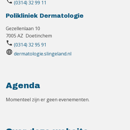
phone
(0314) 32 99 11
Polikliniek Dermatologie
Gezellenlaan 10
7005 AZ Doetinchem
phone
(0314) 32 95 91
language
dermatologie.slingeland.nl
Agenda
Momenteel zijn er geen evenementen.