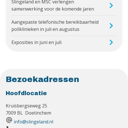
Slingeland en MSC verlengen
samenwerking voor de komende jaren
Aangepaste telefonische bereikbaarheid
poliklinieken in juli en augustus
Exposities in juni en juli
Bezoekadressen
Hoofdlocatie
Kruisbergseweg 25
7009 BL Doetinchem
alternate_email
info@slingeland.nl