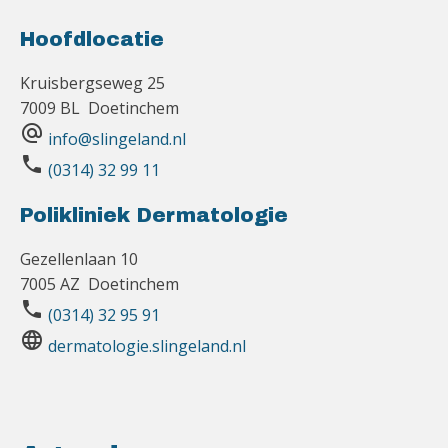
Hoofdlocatie
Kruisbergseweg 25
7009 BL Doetinchem
alternate_email
info@slingeland.nl
phone
(0314) 32 99 11
Polikliniek Dermatologie
Gezellenlaan 10
7005 AZ Doetinchem
phone
(0314) 32 95 91
language
dermatologie.slingeland.nl