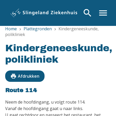
Overslaan
en
search
menu
naar
de
Home
Plattegronden
Kindergeneeskunde,
inhoud
chevron_right
chevron_right
polikliniek
gaan
Kindergeneeskunde,
polikliniek
print
Afdrukken
Route 114
Neem de hoofdingang, u volgt route 114.
Vanaf de hoofdingang gaat u naar links.
U gaat rechtdoor en passeert het restaurant, het