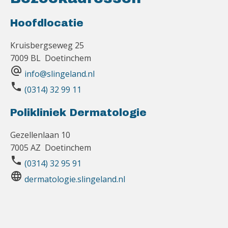
Hoofdlocatie
Kruisbergseweg 25
7009 BL Doetinchem
alternate_email
info@slingeland.nl
phone
(0314) 32 99 11
Polikliniek Dermatologie
Gezellenlaan 10
7005 AZ Doetinchem
phone
(0314) 32 95 91
language
dermatologie.slingeland.nl