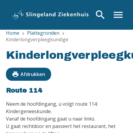
Overslaan
en
search
menu
naar
de
Home
Plattegronden
inhoud
chevron_right
chevron_right
Kinderlongverpleegkundige
gaan
Kinderlongverpleegk
print
Afdrukken
Route 114
Neem de hoofdingang, u volgt route 114:
Kindergeneeskunde.
Vanaf de hoofdingang gaat u naar links.
U gaat rechtdoor en passeert het restaurant, het