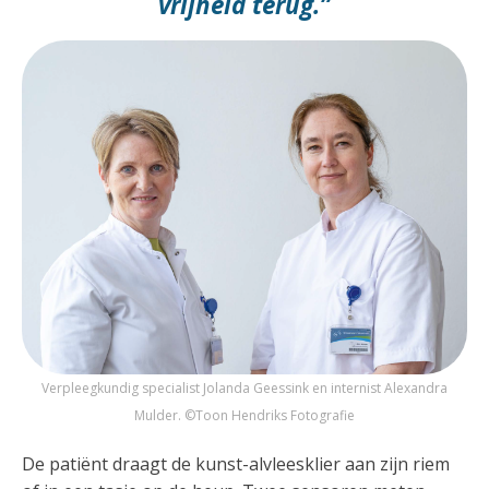
vrijheid terug.”
Verpleegkundig specialist Jolanda Geessink en internist Alexandra
Mulder. ©Toon Hendriks Fotografie
De patiënt draagt de kunst-alvleesklier aan zijn riem