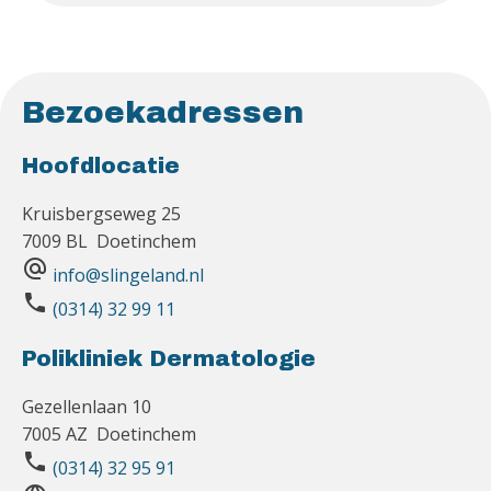
Bezoekadressen
Hoofdlocatie
Kruisbergseweg 25
7009 BL Doetinchem
alternate_email
info@slingeland.nl
phone
(0314) 32 99 11
Polikliniek Dermatologie
Gezellenlaan 10
7005 AZ Doetinchem
phone
(0314) 32 95 91