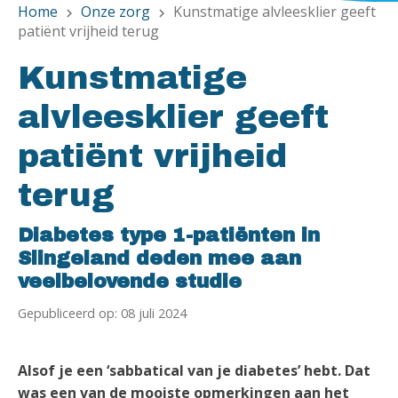
Home
Onze zorg
Kunstmatige alvleesklier geeft
chevron_right
chevron_right
patiënt vrijheid terug
Kunstmatige
alvleesklier geeft
patiënt vrijheid
terug
Diabetes type 1-patiënten in
Slingeland deden mee aan
veelbelovende studie
Gepubliceerd op: 08 juli 2024
Alsof je een ‘sabbatical van je diabetes’ hebt. Dat
was een van de mooiste opmerkingen aan het