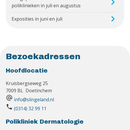
poliklinieken in juli en augustus
Exposities in juni en juli
Bezoekadressen
Hoofdlocatie
Kruisbergseweg 25
7009 BL Doetinchem
alternate_email
info@slingeland.nl
phone
(0314) 32 99 11
Polikliniek Dermatologie