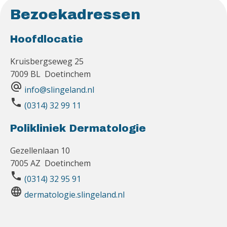
Bezoekadressen
Hoofdlocatie
Kruisbergseweg 25
7009 BL Doetinchem
alternate_email
info@slingeland.nl
phone
(0314) 32 99 11
Polikliniek Dermatologie
Gezellenlaan 10
7005 AZ Doetinchem
phone
(0314) 32 95 91
language
dermatologie.slingeland.nl