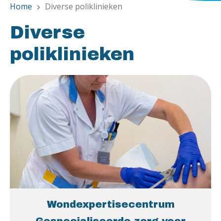
Home
Diverse poliklinieken
chevron_right
Diverse
poliklinieken
Wondexpertisecentrum
Gespecialiseerde zorg voor