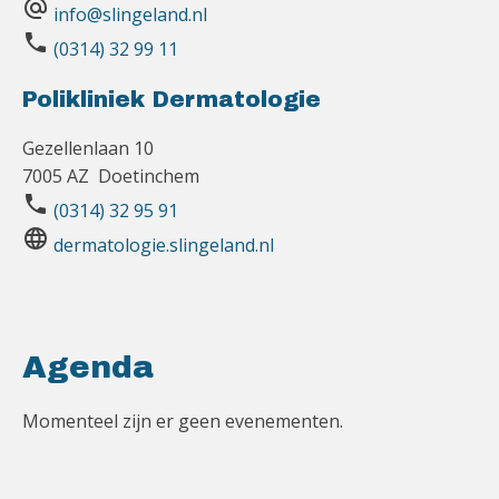
alternate_email
info@slingeland.nl
phone
(0314) 32 99 11
Polikliniek Dermatologie
Gezellenlaan 10
7005 AZ Doetinchem
phone
(0314) 32 95 91
language
dermatologie.slingeland.nl
Agenda
Momenteel zijn er geen evenementen.