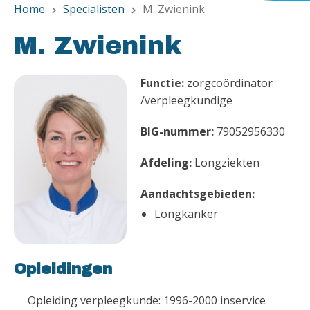
Home
Specialisten
M. Zwienink
chevron_right
chevron_right
M. Zwienink
Functie:
zorgcoördinator
/verpleegkundige
BIG-nummer:
79052956330
Afdeling:
Longziekten
Aandachtsgebieden:
Longkanker
Opleidingen
Opleiding verpleegkunde: 1996-2000 inservice