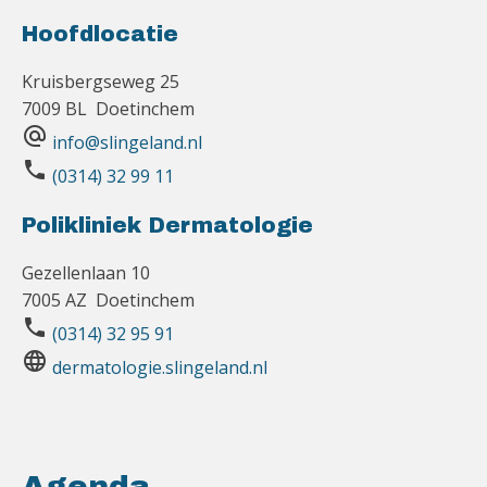
Hoofdlocatie
Kruisbergseweg 25
7009 BL Doetinchem
alternate_email
info@slingeland.nl
phone
(0314) 32 99 11
Polikliniek Dermatologie
Gezellenlaan 10
7005 AZ Doetinchem
phone
(0314) 32 95 91
language
dermatologie.slingeland.nl
Agenda