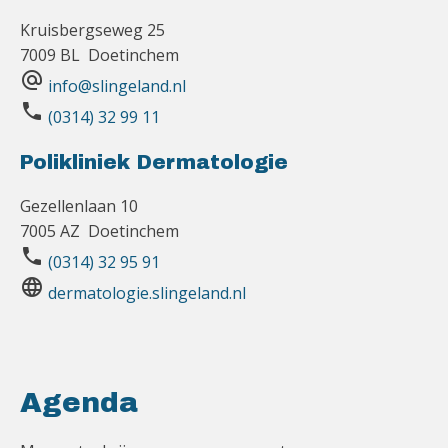
Kruisbergseweg 25
7009 BL Doetinchem
alternate_email
info@slingeland.nl
phone
(0314) 32 99 11
Polikliniek Dermatologie
Gezellenlaan 10
7005 AZ Doetinchem
phone
(0314) 32 95 91
language
dermatologie.slingeland.nl
Agenda