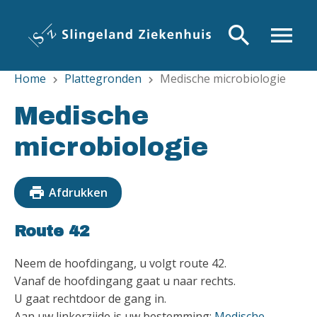
Overslaan
en
search
menu
naar
de
Home
Plattegronden
Medische microbiologie
inhoud
chevron_right
chevron_right
gaan
Medische
microbiologie
print
Afdrukken
Route 42
Neem de hoofdingang, u volgt route 42.
Vanaf de hoofdingang gaat u naar rechts.
U gaat rechtdoor de gang in.
Aan uw linkerzijde is uw bestemming:
Medische