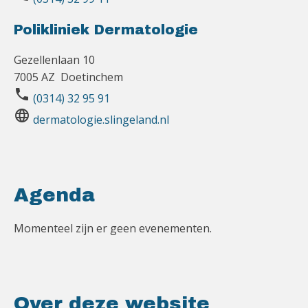
Polikliniek Dermatologie
Gezellenlaan 10
7005 AZ Doetinchem
phone
(0314) 32 95 91
language
dermatologie.slingeland.nl
Agenda
Momenteel zijn er geen evenementen.
Over deze website