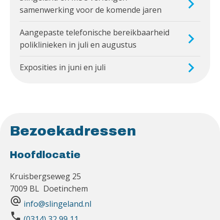
samenwerking voor de komende jaren
Aangepaste telefonische bereikbaarheid
poliklinieken in juli en augustus
Exposities in juni en juli
Bezoekadressen
Hoofdlocatie
Kruisbergseweg 25
7009 BL Doetinchem
alternate_email
info@slingeland.nl
phone
(0314) 32 99 11