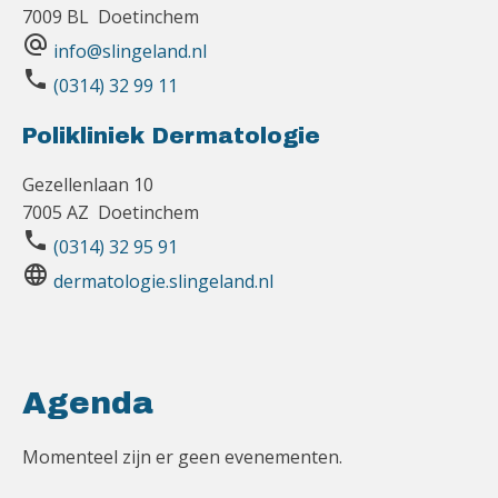
7009 BL Doetinchem
alternate_email
info@slingeland.nl
phone
(0314) 32 99 11
Polikliniek Dermatologie
Gezellenlaan 10
7005 AZ Doetinchem
phone
(0314) 32 95 91
language
dermatologie.slingeland.nl
Agenda
Momenteel zijn er geen evenementen.