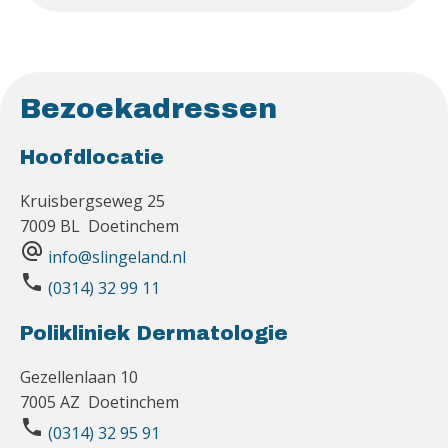
Bezoekadressen
Hoofdlocatie
Kruisbergseweg 25
7009 BL Doetinchem
alternate_email
info@slingeland.nl
phone
(0314) 32 99 11
Polikliniek Dermatologie
Gezellenlaan 10
7005 AZ Doetinchem
phone
(0314) 32 95 91