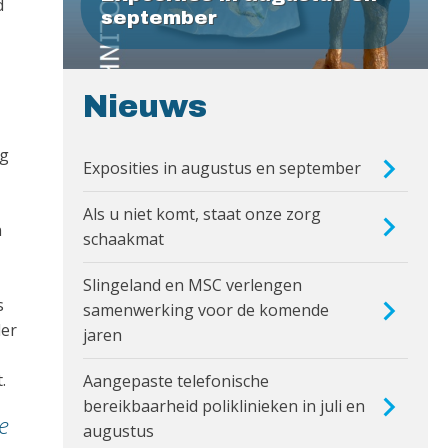
d
september
Nieuws
ag
Exposities in augustus en september
Als u niet komt, staat onze zorg
n
schaakmat
Slingeland en MSC verlengen
s
samenwerking voor de komende
der
jaren
.
Aangepaste telefonische
bereikbaarheid poliklinieken in juli en
e
augustus