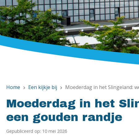
Home
Een kijkje bij
Moederdag in het Slingeland: 
chevron_right
chevron_right
Moederdag in het Sl
een gouden randje
Gepubliceerd op: 10 mei 2026