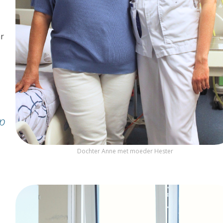
ar
lp
Dochter Anne met moeder Hester