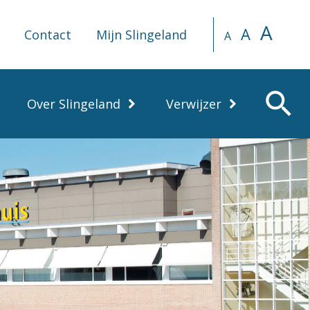
A
A
Contact
Mijn Slingeland
A
search
Over Slingeland
Verwijzer