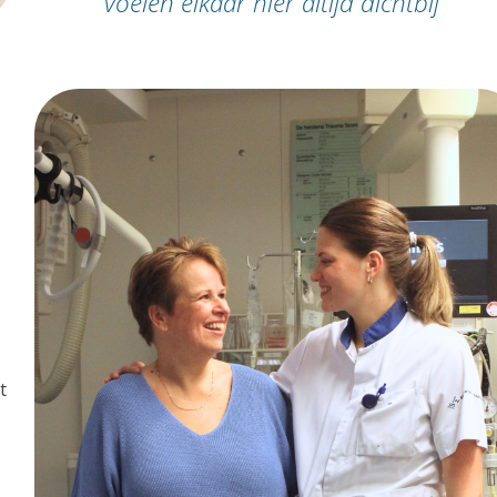
voelen elkaar hier altijd dichtbij”
t