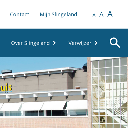
A
A
Contact
Mijn Slingeland
A
search
Over Slingeland
Verwijzer