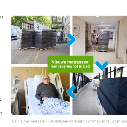
en
t
t
De nieuwe matrassen: van uitladen tot ingebruikname - en ze liggen go