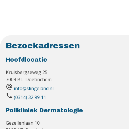
Bezoekadressen
Hoofdlocatie
Kruisbergseweg 25
7009 BL Doetinchem
alternate_email
info@slingeland.nl
phone
(0314) 32 99 11
Polikliniek Dermatologie
Gezellenlaan 10