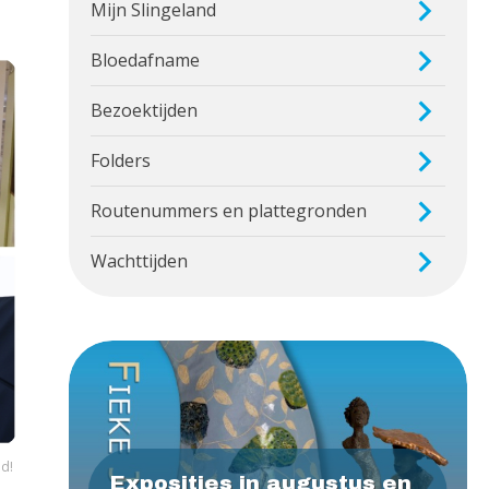
Mijn Slingeland
Bloedafname
Bezoektijden
Folders
Routenummers en plattegronden
Wachttijden
ed!
Exposities in augustus en