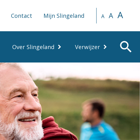
A
A
Contact
Mijn Slingeland
A
search
Over Slingeland
Verwijzer