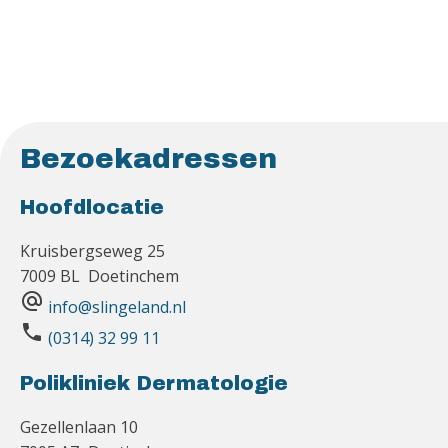
Bezoekadressen
Hoofdlocatie
Kruisbergseweg 25
7009 BL Doetinchem
alternate_email
info@slingeland.nl
phone
(0314) 32 99 11
Polikliniek Dermatologie
Gezellenlaan 10