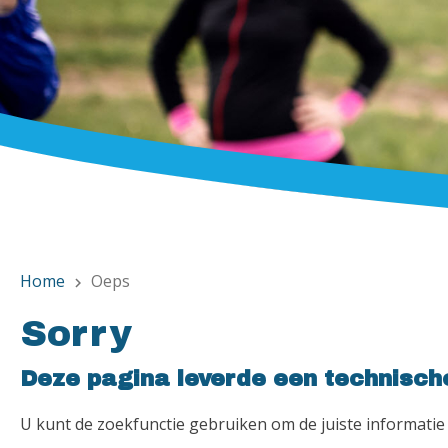
Home
Oeps
chevron_right
Sorry
Deze pagina leverde een technisch
U kunt de zoekfunctie gebruiken om de juiste informatie 