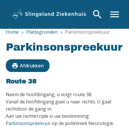
Overslaan
en
search
menu
naar
de
Home
Plattegronden
Parkinsonspreekuur
inhoud
chevron_right
chevron_right
gaan
Parkinsonspreekuur
print
Afdrukken
Route 38
Neem de hoofdingang, u volgt route 38.
Vanaf de hoofdingang gaat u naar rechts. U gaat
rechtdoor de gang in.
Aan uw rechterzijde is uw bestemming:
Parkinsonspreekuur
op de polikliniek Neurologie.