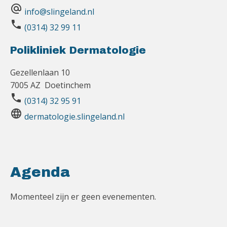
alternate_email
info@slingeland.nl
phone
(0314) 32 99 11
Polikliniek Dermatologie
Gezellenlaan 10
7005 AZ Doetinchem
phone
(0314) 32 95 91
language
dermatologie.slingeland.nl
Agenda
Momenteel zijn er geen evenementen.