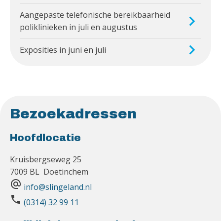
Aangepaste telefonische bereikbaarheid
poliklinieken in juli en augustus
Exposities in juni en juli
Bezoekadressen
Hoofdlocatie
Kruisbergseweg 25
7009 BL Doetinchem
alternate_email
info@slingeland.nl
phone
(0314) 32 99 11