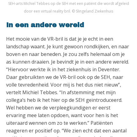
SEH-arts Michiel Tebbes op de SEH met een patiënt die wordt afgeleid
door een virtual reality bril. © Slingeland Ziekenhuis
In een andere wereld
Het mooie van de VR-bril is dat je je echt in een
landschap waant. Je kunt gewoon rondkijken, en naar
boven en naar beneden. Je zou zelfs helemaal om je
as kunnen draaien. Je bevindt je in een andere wereld.
“Hiervoor werkte ik in het ziekenhuis in Deventer.
Daar gebruikten we de VR-bril ook op de SEH, naar
volle tevredenheid. Voor mij is het dus niet nieuw”,
vertelt Michiel Tebbes. “In afstemming met mijn
collega’s heb ik het hier op de SEH geïntroduceerd.
Wel hebben we de verpleegkundigen er eerst
ervaring mee laten opdoen, want voor hen is het
uiteraard wennen om zo te werken.” Patiënten
reageren er positief op. “We zien echt dat een aantal