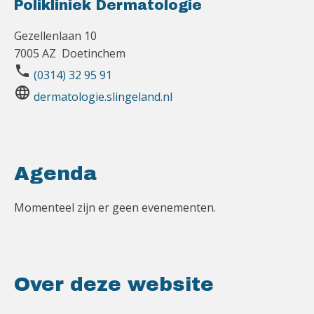
Polikliniek Dermatologie
Gezellenlaan 10
7005 AZ Doetinchem
phone
(0314) 32 95 91
language
dermatologie.slingeland.nl
Agenda
Momenteel zijn er geen evenementen.
Over deze website