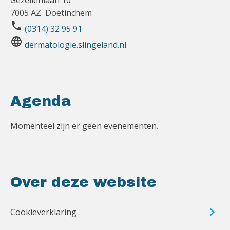
Gezellenlaan 10
7005 AZ Doetinchem
phone
(0314) 32 95 91
language
dermatologie.slingeland.nl
Agenda
Momenteel zijn er geen evenementen.
Over deze website
Cookieverklaring