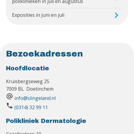
poliklinieken in juli en augustus
Exposities in juni en juli
Bezoekadressen
Hoofdlocatie
Kruisbergseweg 25
7009 BL Doetinchem
alternate_email
info@slingeland.nl
phone
(0314) 32 99 11
Polikliniek Dermatologie