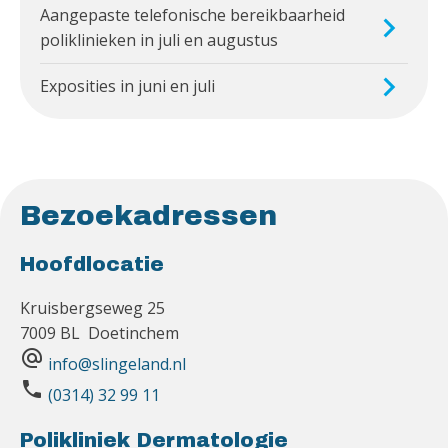
Aangepaste telefonische bereikbaarheid
poliklinieken in juli en augustus
Exposities in juni en juli
Bezoekadressen
Hoofdlocatie
Kruisbergseweg 25
7009 BL Doetinchem
alternate_email
info@slingeland.nl
phone
(0314) 32 99 11
Polikliniek Dermatologie