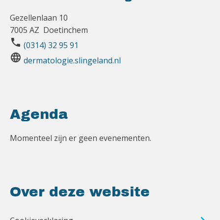
Gezellenlaan 10
7005 AZ Doetinchem
phone
(0314) 32 95 91
language
dermatologie.slingeland.nl
Agenda
Momenteel zijn er geen evenementen.
Over deze website