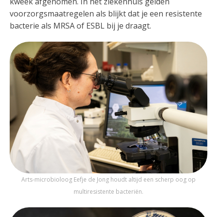
kweek afgenomen. In het ziekenhuis gelden
voorzorgsmaatregelen als blijkt dat je een resistente
bacterie als MRSA of ESBL bij je draagt.
Arts-microbioloog Eefje de Jong houdt altijd een scherp oog op
multiresistente bacteriën.