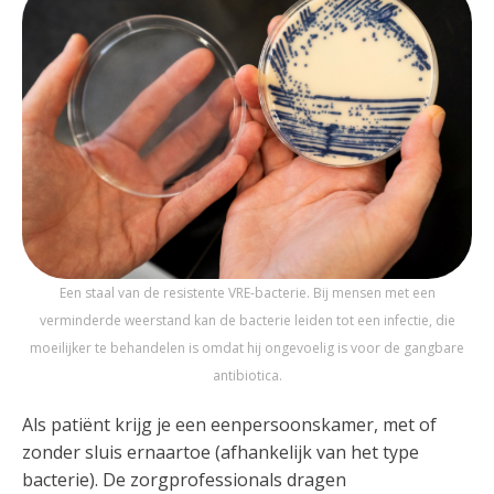
Een staal van de resistente VRE-bacterie. Bij mensen met een
verminderde weerstand kan de bacterie leiden tot een infectie, die
moeilijker te behandelen is omdat hij ongevoelig is voor de gangbare
antibiotica.
Als patiënt krijg je een eenpersoonskamer, met of
zonder sluis ernaartoe (afhankelijk van het type
bacterie). De zorgprofessionals dragen