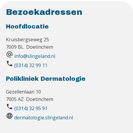
Bezoekadressen
Hoofdlocatie
Kruisbergseweg 25
7009 BL Doetinchem
alternate_email
info@slingeland.nl
phone
(0314) 32 99 11
Polikliniek Dermatologie
Gezellenlaan 10
7005 AZ Doetinchem
phone
(0314) 32 95 91
language
dermatologie.slingeland.nl