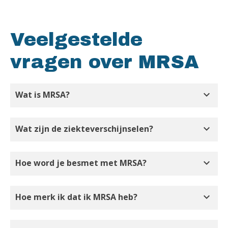
Veelgestelde
vragen over MRSA
expand_more
Wat is MRSA?
expand_more
Wat zijn de ziekteverschijnselen?
expand_more
Hoe word je besmet met MRSA?
expand_more
Hoe merk ik dat ik MRSA heb?