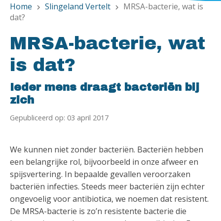
Home
Slingeland Vertelt
MRSA-bacterie, wat is
chevron_right
chevron_right
dat?
MRSA-bacterie, wat
is dat?
Ieder mens draagt bacteriën bij
zich
Gepubliceerd op: 03 april 2017
We kunnen niet zonder bacteriën. Bacteriën hebben
een belangrijke rol, bijvoorbeeld in onze afweer en
spijsvertering. In bepaalde gevallen veroorzaken
bacteriën infecties. Steeds meer bacteriën zijn echter
ongevoelig voor antibiotica, we noemen dat resistent.
De MRSA-bacterie is zo’n resistente bacterie die