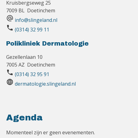
Kruisbergseweg 25
7009 BL Doetinchem
alternate_email
info@slingeland.nl
phone
(0314) 32 99 11
Polikliniek Dermatologie
Gezellenlaan 10
7005 AZ Doetinchem
phone
(0314) 32 95 91
language
dermatologie.slingeland.nl
Agenda
Momenteel zijn er geen evenementen.