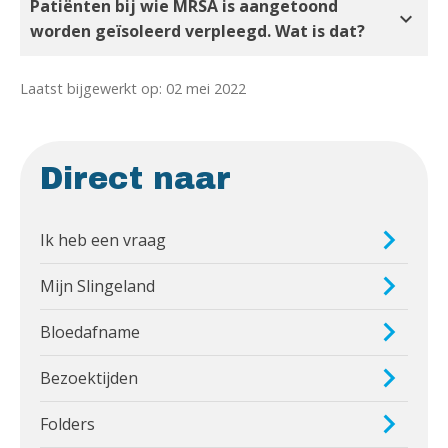
Patiënten bij wie MRSA is aangetoond
expand_more
worden geïsoleerd verpleegd. Wat is dat?
Laatst bijgewerkt op: 02 mei 2022
Direct naar
Ik heb een vraag
Mijn Slingeland
Bloedafname
Bezoektijden
Folders