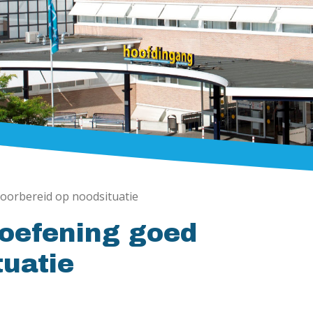
voorbereid op noodsituatie
soefening goed
tuatie