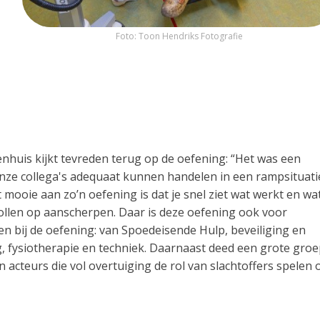
Foto: Toon Hendriks Fotografie
enhuis kijkt tevreden terug op de oefening: “Het was een
nze collega's adequaat kunnen handelen in een rampsituati
 mooie aan zo’n oefening is dat je snel ziet wat werkt en wa
ollen op aanscherpen. Daar is deze oefening ook voor
n bij de oefening: van Spoedeisende Hulp, beveiliging en
g, fysiotherapie en techniek. Daarnaast deed een grote gro
n acteurs die vol overtuiging de rol van slachtoffers spelen