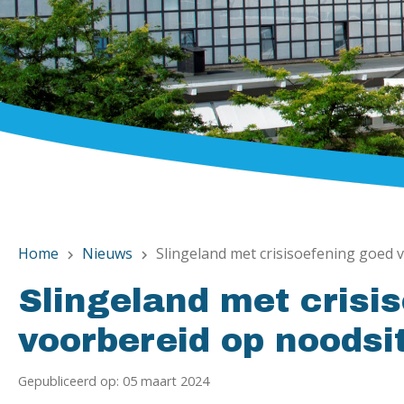
Home
Nieuws
Slingeland met crisisoefening goed 
chevron_right
chevron_right
Slingeland met crisi
voorbereid op noodsi
Gepubliceerd op: 05 maart 2024