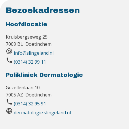
Bezoekadressen
Hoofdlocatie
Kruisbergseweg 25
7009 BL Doetinchem
alternate_email
info@slingeland.nl
phone
(0314) 32 99 11
Polikliniek Dermatologie
Gezellenlaan 10
7005 AZ Doetinchem
phone
(0314) 32 95 91
language
dermatologie.slingeland.nl