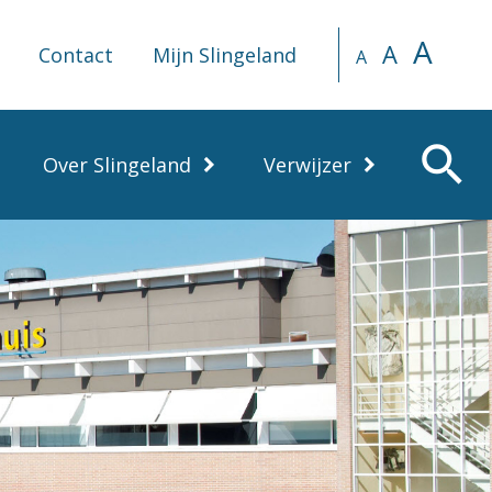
A
A
Contact
Mijn Slingeland
A
search
Over Slingeland
Verwijzer