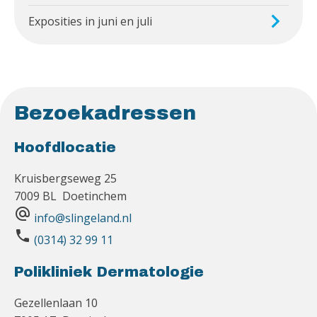
Exposities in juni en juli
Bezoekadressen
Hoofdlocatie
Kruisbergseweg 25
7009 BL Doetinchem
alternate_email
info@slingeland.nl
phone
(0314) 32 99 11
Polikliniek Dermatologie
Gezellenlaan 10