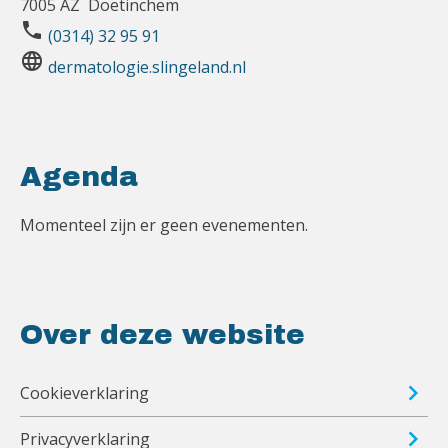
7005 AZ Doetinchem
phone
(0314) 32 95 91
language
dermatologie.slingeland.nl
Agenda
Momenteel zijn er geen evenementen.
Over deze website
Cookieverklaring
Privacyverklaring