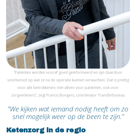
“Patiënten worden vooraf goed geïnformeerd en zijn daardoor
voorbereid op wat ze na de operatie kunnen verwachten. Dat is prettig
voor alle betrokkenen; niet alleen voor patiënten, ook voor
zorgverleners”, zegt Francis Bongers, coördinator Transferbureau
“We kijken wat iemand nodig heeft om zo
snel mogelijk weer op de been te zijn.”
Ketenzorg in de regio