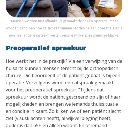
“Mensen worden niet afhankelijk gemaakt door een operatie, maar
worden geholpen hoe ze zichzelf kunnen redden na een operatie. Dat is
een heel andere insteek”, vertelt Sensire wijkverpleegkundige Mayke.
Preoperatief spreekuur
Hoe werkt het in de praktijk? Via een verwijzing van de
huisarts kunnen mensen terecht bij de orthopedisch
chirurg. Die beoordeelt of de patiënt gebaat is bij een
operatie. Vervolgens wordt een afspraak gemaakt
voor het preoperatief spreekuur. “Tijdens dat
spreekuur wordt de patiënt gescreend op zijn of haar
mogelijkheden en brengen we iemands thuissituatie
en conditie in kaart. Zo kijken we of een patiënt slecht
ziet (visusklachten heeft), al wijkverpleging heeft,
ouder is dan 65+ en alleen woont. En of iemand