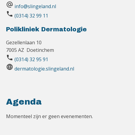
alternate_email
info@slingeland.nl
phone
(0314) 32 99 11
Polikliniek Dermatologie
Gezellenlaan 10
7005 AZ Doetinchem
phone
(0314) 32 95 91
language
dermatologie.slingeland.nl
Agenda
Momenteel zijn er geen evenementen.