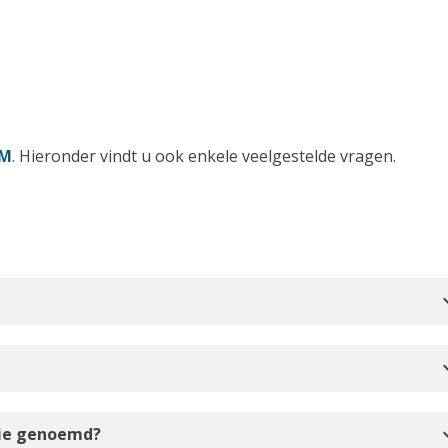
VM
. Hieronder vindt u ook enkele veelgestelde vragen.
expan
expan
expan
rie genoemd?