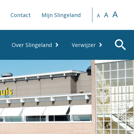
A
A
Contact
Mijn Slingeland
A
search
Over Slingeland
Verwijzer