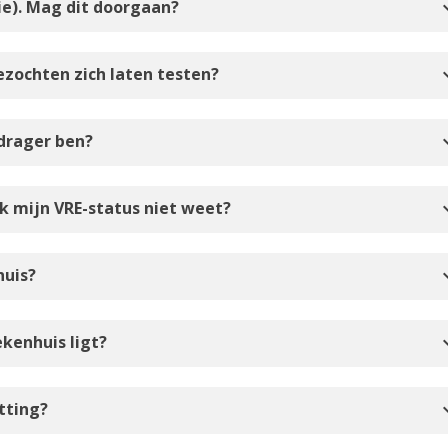
expan
pie). Mag dit doorgaan?
expan
ezochten zich laten testen?
expan
-drager ben?
expan
ik mijn VRE-status niet weet?
expan
huis?
expan
ekenhuis ligt?
expan
tting?