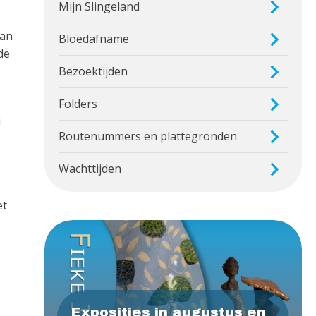
Mijn Slingeland
van
Bloedafname
de
Bezoektijden
Folders
j
Routenummers en plattegronden
Wachttijden
et
Exposities in augustus en