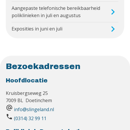
Aangepaste telefonische bereikbaarheid
poliklinieken in juli en augustus
Exposities in juni en juli
Bezoekadressen
Hoofdlocatie
Kruisbergseweg 25
7009 BL Doetinchem
alternate_email
info@slingeland.nl
phone
(0314) 32 99 11