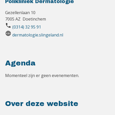
Polikliniek Dermatologie
Gezellenlaan 10
7005 AZ Doetinchem
phone
(0314) 32 95 91
language
dermatologie.slingeland.nl
Agenda
Momenteel zijn er geen evenementen.
Over deze website