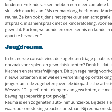
kinderen. En kinderartsen hebben een meer complete blik 
sluit zich daarbij aan. “Als reumatoloog heeft Anne-Mari
reuma. Ze kan ook tijdens het spreekuur een echografie
afspraak, in samenspraak met de kinderafdeling, voor ee
gewricht. Kortom, we bundelen onze kennis en kunde in 
apart te bezoeken.”
Jeugdreuma
In het eerste consult vindt de zogeheten triage plaats: i
oorzaak voor spier- en gewrichtsklachten? Denk bij dat la
klachten en standsafwijkingen. Dit zijn regelmatig voor
nieuwe patiënten is er wel een verdenking op ontsteki
jeugdreuma: de zogeheten juveniele idiopathische artritis,
Wessels. “Dit geeft ontstekingen aan gewrichten, die mee
bewegingsbeperking tot gevolg.”
Reuma is een zogeheten auto-immuunziekte. Bij deze ziektes
waardoor ontstekingsreacties ontstaan. Bij reuma ontsta