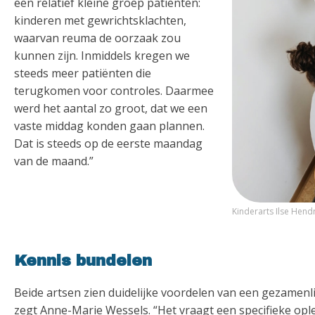
een relatief kleine groep patiënten:
kinderen met gewrichtsklachten,
waarvan reuma de oorzaak zou
kunnen zijn. Inmiddels kregen we
steeds meer patiënten die
terugkomen voor controles. Daarmee
werd het aantal zo groot, dat we een
vaste middag konden gaan plannen.
Dat is steeds op de eerste maandag
van de maand.”
Kinderarts Ilse Hend
Kennis bundelen
Beide artsen zien duidelijke voordelen van een gezamenli
zegt Anne-Marie Wessels. “Het vraagt een specifieke opl