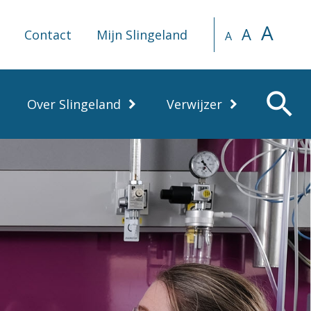
A
A
Contact
Mijn Slingeland
A
search
Over Slingeland
Verwijzer